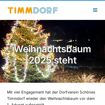
Zum
Inhalt
springen
Weihnachtsbaum
2025 steht
Mit viel Engagement hat der Dorfverein Schönes
Timmdorf wieder den Weihnachtsbaum vor dem
1. Advent aufgestellt.